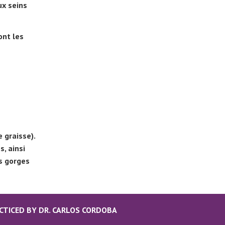
ux seins
ont les
 graisse).
, ainsi
ns gorges
CTICED BY DR. CARLOS CORDOBA