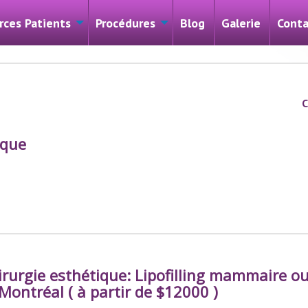
rces Patients
Procédures
Blog
Galerie
Conta
C
ique
hirurgie esthétique: Lipofilling mammaire o
 Montréal ( à partir de $12000 )