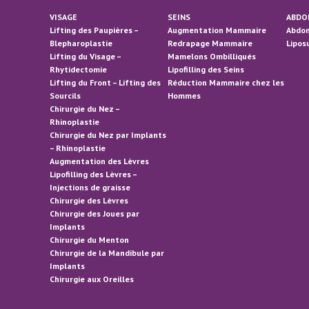
VISAGE
SEINS
ABDO
Lifting des Paupières –
Augmentation Mammaire
Abdom
Blepharoplastie
Redrapage Mammaire
Lipos
Lifting du Visage –
Mamelons Ombilliqués
Rhytidectomie
Lipofilling des Seins
Lifting du Front – Lifting des
Réduction Mammaire chez les
Sourcils
Hommes
Chirurgie du Nez –
Rhinoplastie
Chirurgie du Nez par Implants
– Rhinoplastie
Augmentation des Lèvres
Lipofilling des Lèvres –
Injections de graisse
Chirurgie des Lèvres
Chirurgie des Joues par
Implants
Chirurgie du Menton
Chirurgie de la Mandibule par
Implants
Chirurgie aux Oreilles