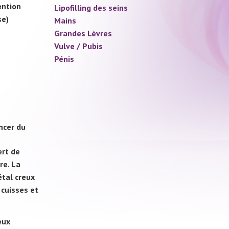
ention
Lipofilling des seins
se)
Mains
Grandes Lèvres
Vulve / Pubis
Pénis
ncer du
ert de
re. La
étal creux
 cuisses et
eux