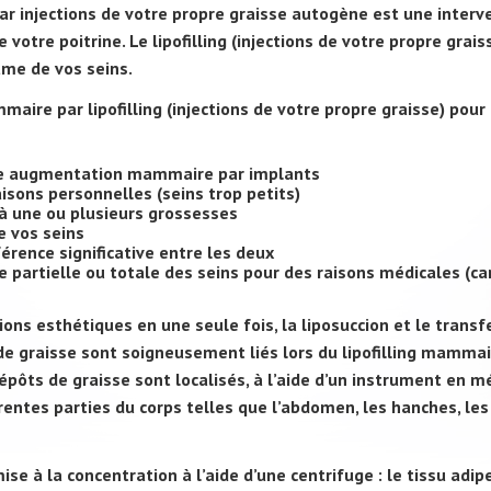
ar injections de votre propre graisse autogène est une interv
 votre poitrine. Le lipofilling (injections de votre propre grais
ume de vos seins.
ire par lipofilling (injections de votre propre graisse) pour
à une augmentation mammaire par implants
aisons personnelles (seins trop petits)
 à une ou plusieurs grossesses
e vos seins
fférence significative entre les deux
e partielle ou totale des seins pour des raisons médicales (ca
ons esthétiques en une seule fois, la liposuccion et le transf
 de graisse sont soigneusement liés lors du lipofilling mammai
épôts de graisse sont localisés, à l’aide d’un instrument en m
rentes parties du corps telles que l’abdomen, les hanches, les
mise à la concentration à l’aide d’une centrifuge : le tissu adip